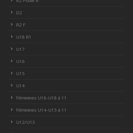
R2 Poule A
D2
R2 F
U18 R1
U17
U16
U15
U14
Féminines U16-U18 à 11
Féminines U14-U15 à 11
U12/U13