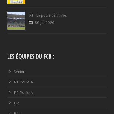
R1 : La poule définitive.
30 Jul 2026
LES ÉQUIPES DU FCB :
Sénior :
R1 Poule A
R2 Poule A
D2
R2 F