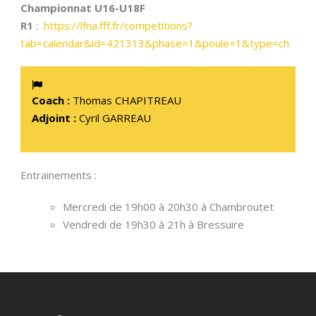
Championnat U16-U18F
R1
:
https://lfna.fff.fr/competitions?
tab=calendar&id=421313&phase=1&poule=1&type=ch
Coach :
Thomas CHAPITREAU
Adjoint :
Cyril GARREAU
Entrainements :
Mercredi de 19h00 à 20h30 à Chambroutet
Vendredi de 19h30 à 21h à Bressuire