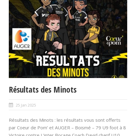
Résultats des Minots
25 Jan 2025
Résultats des Minots : les résultats vous sont offerts
par Coeur de Pom’ et AUGER – Boismé – 79 U9 foot à 8
Victoire contre L’inter Bocage Coach David charif U10