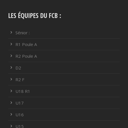
LES ÉQUIPES DU FCB :
Sénior :
R1 Poule A
R2 Poule A
D2
R2 F
U18 R1
U17
U16
U15