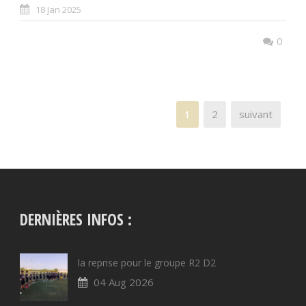
18 Jan 2025
0
1
2
suivant
DERNIÈRES INFOS :
la reprise pour le groupe R2 D2
04 Aug 2026