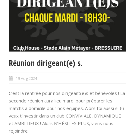
Réunion dirigeant(e) s.
19 Aug 2024
C’est la rentrée pour nos dirigeant(e)s et bénévoles ! La
seconde réunion aura lieu mardi pour préparer les
matchs à domicile pour nos équipes. Alors toi aussi si tu
veux t’investir dans un club CONVIVIALE, DYNAMIQUE
et AMBITIEUX ! Alors N’HÉSITES PLUS, viens nous
rejoindre...