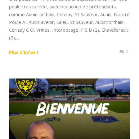
poule très serrée, avec beaucoup de prétendants
comme Aubinrorthais, Cerizay, St Sauveur, Aunis, Naintré
Poule A : Aunis avenir, Laleu, St Sauveur, Aubinrorthais,
Cerizay C O, Vrines, Interbocage, F C B (2), Chatellerault
(2),...
0
Plus d'infos !