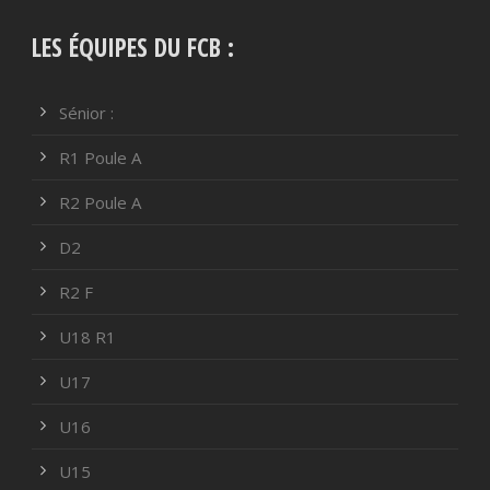
LES ÉQUIPES DU FCB :
Sénior :
R1 Poule A
R2 Poule A
D2
R2 F
U18 R1
U17
U16
U15