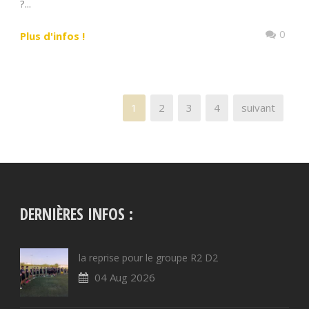
?...
0
Plus d'infos !
1
2
3
4
suivant
DERNIÈRES INFOS :
la reprise pour le groupe R2 D2
04 Aug 2026