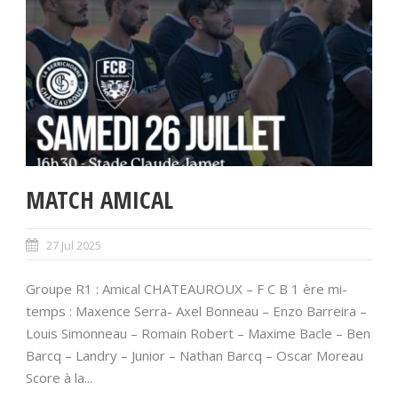
MATCH AMICAL
27 Jul 2025
Groupe R1 : Amical CHATEAUROUX – F C B 1 ère mi-
temps : Maxence Serra- Axel Bonneau – Enzo Barreira –
Louis Simonneau – Romain Robert – Maxime Bacle – Ben
Barcq – Landry – Junior – Nathan Barcq – Oscar Moreau
Score à la...