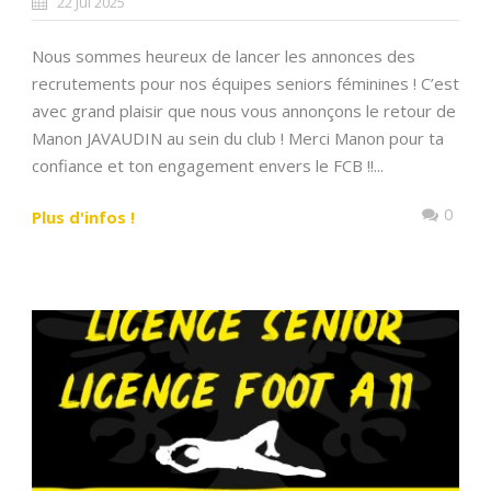
22 Jul 2025
Nous sommes heureux de lancer les annonces des
recrutements pour nos équipes seniors féminines ! C’est
avec grand plaisir que nous vous annonçons le retour de
Manon JAVAUDIN au sein du club ! Merci Manon pour ta
confiance et ton engagement envers le FCB !!...
0
Plus d'infos !