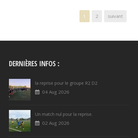
1
2
suivant
DERNIÈRES INFOS :
la reprise pour le groupe R2 D2
04 Aug 2026
Un match nul pour la reprise.
02 Aug 2026