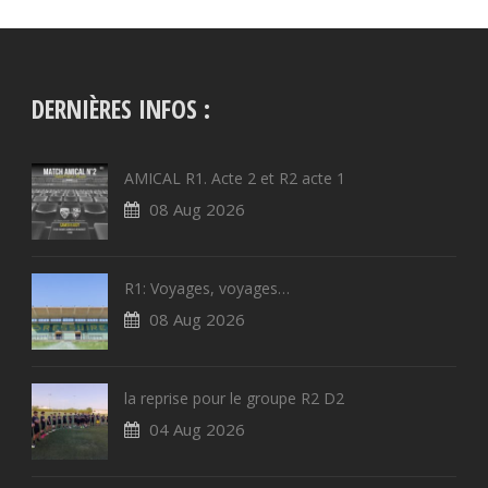
DERNIÈRES INFOS :
AMICAL R1. Acte 2 et R2 acte 1
08 Aug 2026
R1: Voyages, voyages…
08 Aug 2026
la reprise pour le groupe R2 D2
04 Aug 2026