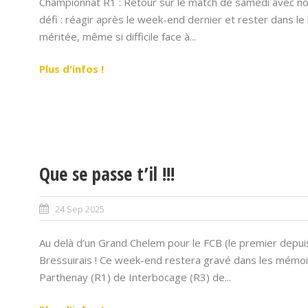
Championnat R1 : Retour sur le match de samedi avec n
défi : réagir après le week-end dernier et rester dans le
méritée, même si difficile face à...
Plus d'infos !
Que se passe t’il !!!
24 Sep 2025
Au delà d’un Grand Chelem pour le FCB (le premier depuis
Bressuirais ! Ce week-end restera gravé dans les mémoir
Parthenay (R1) de Interbocage (R3) de...