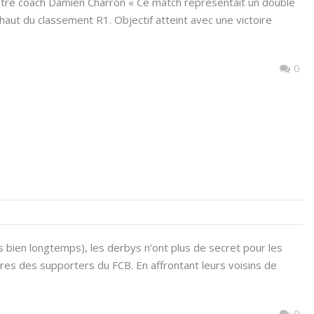
otre coach Damien Charron « Ce match représentait un double
 haut du classement R1. Objectif atteint avec une victoire
0
 bien longtemps), les derbys n’ont plus de secret pour les
es des supporters du FCB. En affrontant leurs voisins de
0