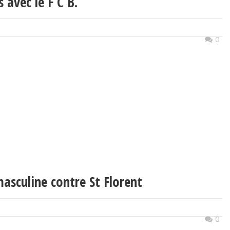
 avec le F C B.
0
sculine contre St Florent
0