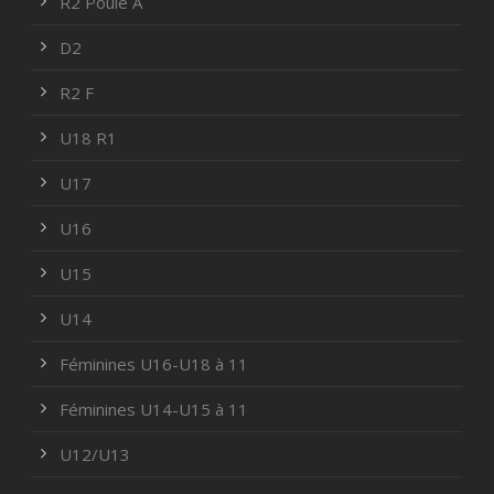
R2 Poule A
D2
R2 F
U18 R1
U17
U16
U15
U14
Féminines U16-U18 à 11
Féminines U14-U15 à 11
U12/U13