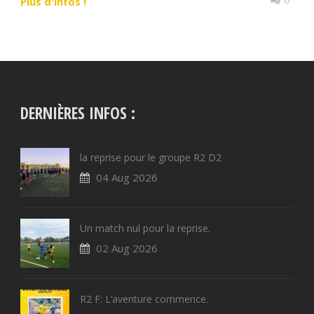
Plus d'infos !
DERNIÈRES INFOS :
la reprise pour le groupe R2 D2
04 Aug 2026
Un match nul pour la reprise.
02 Aug 2026
R2 F: L’aventure commence.