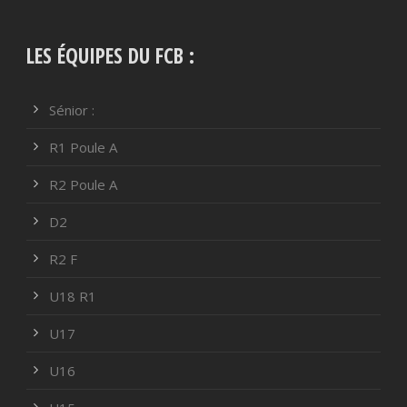
LES ÉQUIPES DU FCB :
Sénior :
R1 Poule A
R2 Poule A
D2
R2 F
U18 R1
U17
U16