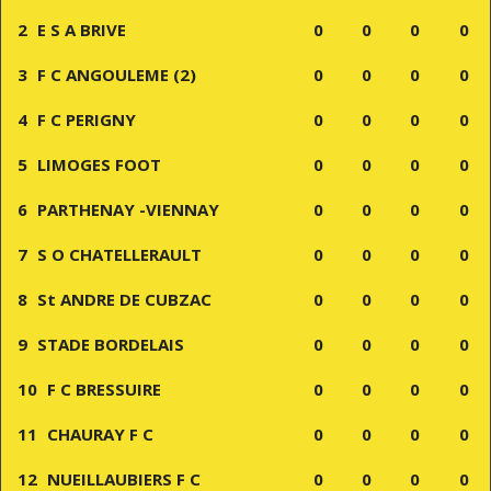
2
E S A BRIVE
0
0
0
0
3
F C ANGOULEME (2)
0
0
0
0
4
F C PERIGNY
0
0
0
0
5
LIMOGES FOOT
0
0
0
0
6
PARTHENAY -VIENNAY
0
0
0
0
7
S O CHATELLERAULT
0
0
0
0
8
St ANDRE DE CUBZAC
0
0
0
0
9
STADE BORDELAIS
0
0
0
0
10
F C BRESSUIRE
0
0
0
0
11
CHAURAY F C
0
0
0
0
12
NUEILLAUBIERS F C
0
0
0
0