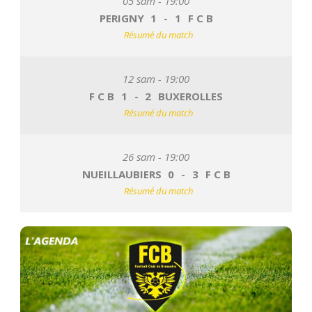
05 sam - 19:00
PERIGNY
1
-
1
F C B
Résumé du match
12 sam - 19:00
F C B
1
-
2
BUXEROLLES
Résumé du match
26 sam - 19:00
NUEILLAUBIERS
0
-
3
F C B
Résumé du match