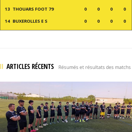
13
THOUARS FOOT 79
0
0
0
0
14
BUXEROLLES E S
0
0
0
0
ARTICLES RÉCENTS
Résumés et résultats des matchs