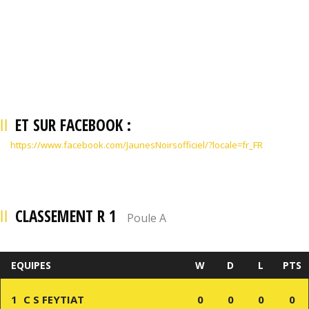
ET SUR FACEBOOK :
https://www.facebook.com/JaunesNoirsofficiel/?locale=fr_FR
CLASSEMENT R 1
Poule A
EQUIPES
W
D
L
PTS
1
C S FEYTIAT
0
0
0
0