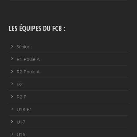
LES ÉQUIPES DU FCB :
Sénior :
R1 Poule A
R2 Poule A
D2
R2 F
U18 R1
U17
U16