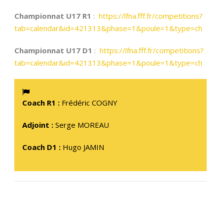
Championnat U17 R1
:
https://lfna.fff.fr/competitions?
tab=calendar&id=421313&phase=1&poule=1&type=ch
Championnat U17 D1
:
https://lfna.fff.fr/competitions?
tab=calendar&id=421313&phase=1&poule=1&type=ch
Coach R1 :
Frédéric COGNY
Adjoint :
Serge MOREAU
Coach D1 :
Hugo JAMIN