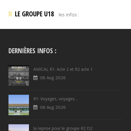
LE GROUPE U18
les infos :
DERNIÈRES INFOS :
AMICAL R1. Acte 2 et R2 acte 1
08 Aug 2026
R1: Voyages, voyages…
08 Aug 2026
la reprise pour le groupe R2 D2