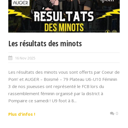
Les résultats des minots
16 Nov 2025
Les résultats des minots vous sont offerts par Coeur de
Pom’ et AUGER – Boismé – 79 Plateau U6-U10 Féminin
3 de nos joueuses ont représenté le FCB lors du
rassemblement féminin organisé par la district à
Pompaire ce samedi ! U9 foot à 8...
0
Plus d'infos !