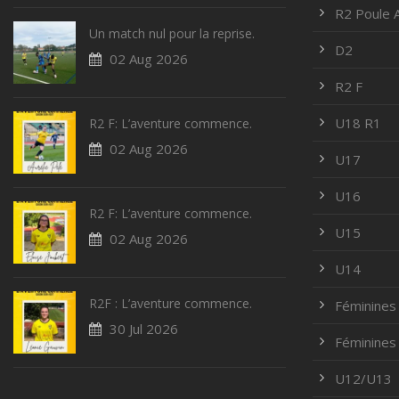
R2 Poule 
Un match nul pour la reprise.
D2
02 Aug 2026
R2 F
U18 R1
R2 F: L’aventure commence.
02 Aug 2026
U17
U16
R2 F: L’aventure commence.
U15
02 Aug 2026
U14
R2F : L’aventure commence.
Féminines
30 Jul 2026
Féminines
U12/U13