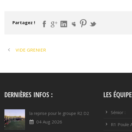
Partagez !
VIDE GRENIER
DERNIÈRES INFOS :
LES ÉQUIPE
Sénior :
la reprise pour le groupe R2 D2
04 Aug 2026
R1 Poule 