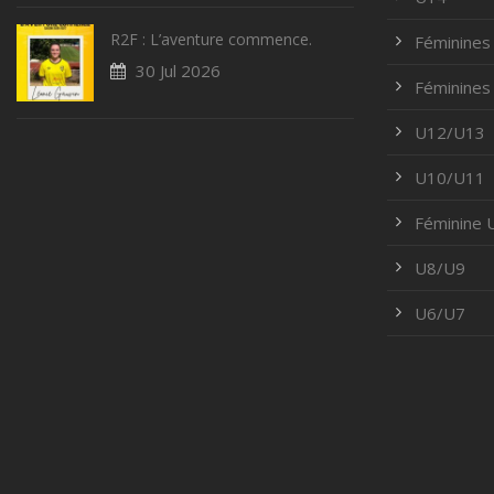
R2F : L’aventure commence.
Féminines
30 Jul 2026
Féminines
U12/U13
U10/U11
Féminine
U8/U9
U6/U7