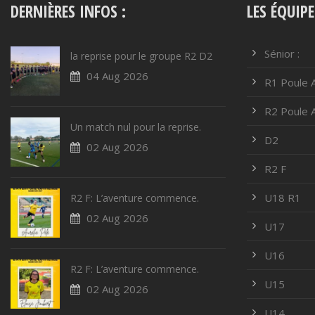
DERNIÈRES INFOS :
LES ÉQUIPE
Sénior :
la reprise pour le groupe R2 D2
04 Aug 2026
R1 Poule 
R2 Poule 
Un match nul pour la reprise.
D2
02 Aug 2026
R2 F
U18 R1
R2 F: L’aventure commence.
02 Aug 2026
U17
U16
R2 F: L’aventure commence.
U15
02 Aug 2026
U14