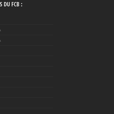
S DU FCB :
A
A