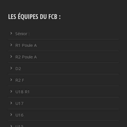
LES ÉQUIPES DU FCB :
Sénior :
R1 Poule A
R2 Poule A
D2
R2 F
U18 R1
U17
U16
U15