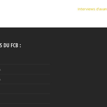
Interviews d’avan
S DU FCB :
A
A