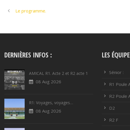
Le programme.
DERNIÈRES INFOS :
LES ÉQUIPE
Sénior :
AMICAL R1. Acte 2 et R2 acte 1
08 Aug 2026
R1 Poule 
R2 Poule 
R1: Voyages, voyages…
D2
08 Aug 2026
R2 F