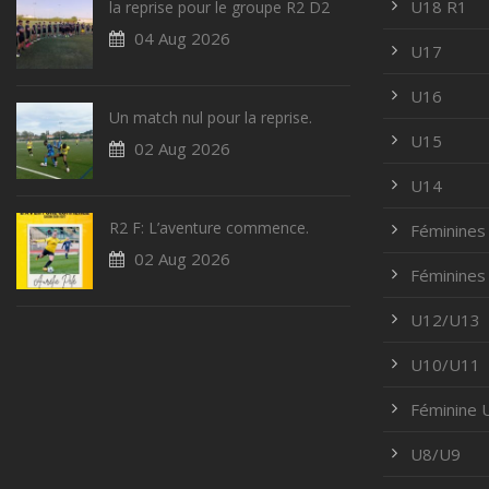
U18 R1
la reprise pour le groupe R2 D2
04 Aug 2026
U17
U16
Un match nul pour la reprise.
U15
02 Aug 2026
U14
R2 F: L’aventure commence.
Féminines
02 Aug 2026
Féminines
U12/U13
U10/U11
Féminine
U8/U9