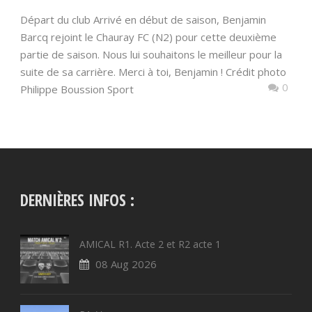
Départ du club Arrivé en début de saison, Benjamin
Barcq rejoint le Chauray FC (N2) pour cette deuxième
partie de saison. Nous lui souhaitons le meilleur pour la
suite de sa carrière. Merci à toi, Benjamin ! Crédit photo
0
Philippe Boussion Sport
DERNIÈRES INFOS :
AMICAL R1. Acte 2 et R2 acte 1
08 Aug 2026