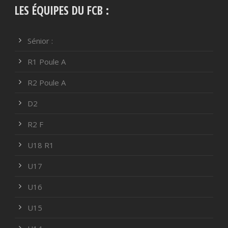
LES ÉQUIPES DU FCB :
Sénior :
R1 Poule A
R2 Poule A
D2
R2 F
U18 R1
U17
U16
U15