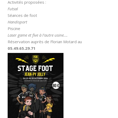
Activités proposées :
Futsal
Séances de foot
Handisport
Piscine
Laser game et five à l’autre usine….
Réservation auprès de Florian Motard au
05.49.65.29.71