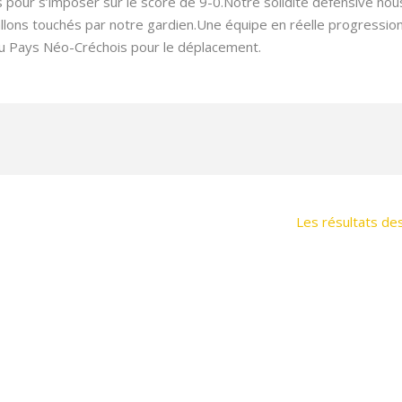
es pour s’imposer sur le score de 9-0.Notre solidité défensive nou
ons touchés par notre gardien.Une équipe en réelle progression
b du Pays Néo-Créchois pour le déplacement.
Les résultats de