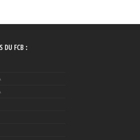
S DU FCB :
A
A