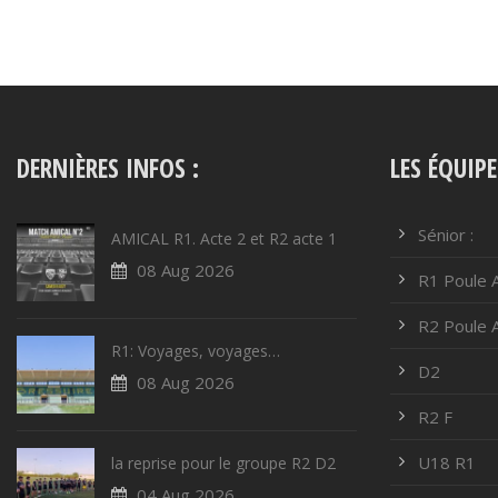
DERNIÈRES INFOS :
LES ÉQUIPE
Sénior :
AMICAL R1. Acte 2 et R2 acte 1
08 Aug 2026
R1 Poule 
R2 Poule 
R1: Voyages, voyages…
D2
08 Aug 2026
R2 F
U18 R1
la reprise pour le groupe R2 D2
04 Aug 2026