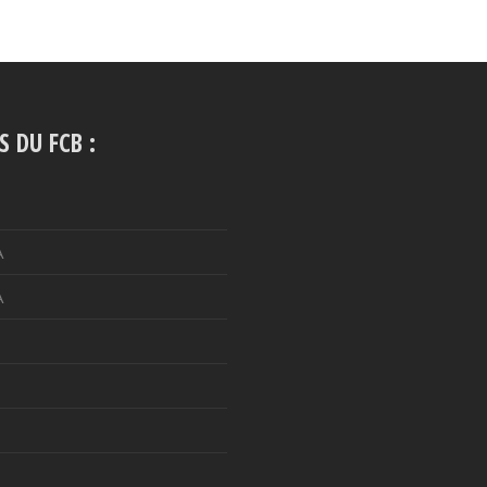
S DU FCB :
A
A