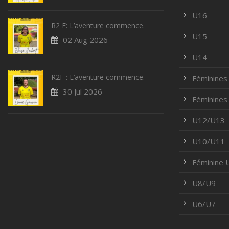
U16
R2 F: L’aventure commence.
U15
02 Aug 2026
U14
R2F : L’aventure commence.
Féminines
30 Jul 2026
Féminines
U12/U13
U10/U11
Féminine
U8/U9
U6/U7