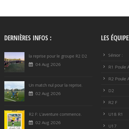
DERNIÈRES INFOS :
LES ÉQUIPE
Sénior :
la reprise pour le groupe R2 D2
04 Aug 2026
R1 Poule 
R2 Poule 
Un match nul pour la reprise.
D2
02 Aug 2026
R2 F
U18 R1
R2 F: L’aventure commence.
02 Aug 2026
U17