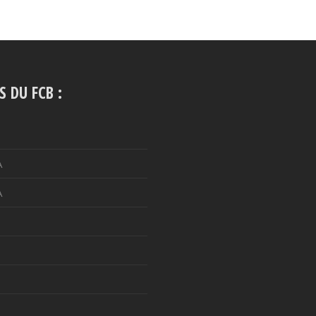
S DU FCB :
A
A