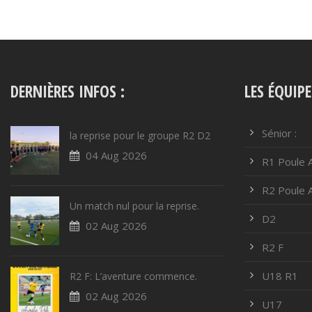
DERNIÈRES INFOS :
LES ÉQUIPE
Sénior :
la reprise pour le groupe R2 D2
04 Aug 2026
R1 Poule 
R2 Poule 
Un match nul pour la reprise.
D2
02 Aug 2026
R2 F
U18 R1
R2 F: L’aventure commence.
02 Aug 2026
U17