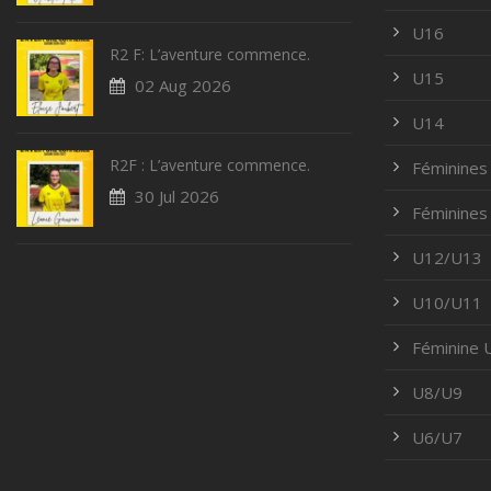
U16
R2 F: L’aventure commence.
U15
02 Aug 2026
U14
R2F : L’aventure commence.
Féminines
30 Jul 2026
Féminines
U12/U13
U10/U11
Féminine
U8/U9
U6/U7